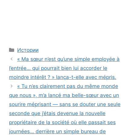
Categories
Истории
« Ma sœur n’est qu’une simple employée à
l’entrée… qui pourrait bien lui accorder le
moindre intérêt ? » lança-t-elle avec mépris.
« Tu n’es clairement pas du même monde
que nous », m’a lancé ma belle-sœur avec un
sourire méprisant — sans se douter une seule
seconde que j’étais devenue la nouvelle
propriétaire de la société où elle passait ses
journées… derrière un simple bureau de