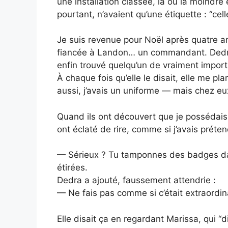
une installation classée, là où la moindre e
pourtant, n’avaient qu’une étiquette : “celle
Je suis revenue pour Noël après quatre an
fiancée à Landon… un commandant. Dedra 
enfin trouvé quelqu’un de vraiment import
À chaque fois qu’elle le disait, elle me p
aussi, j’avais un uniforme — mais chez eux
Quand ils ont découvert que je possédais u
ont éclaté de rire, comme si j’avais préte
— Sérieux ? Tu tamponnes des badges dan
étirées.
Dedra a ajouté, faussement attendrie :
— Ne fais pas comme si c’était extraordina
Elle disait ça en regardant Marissa, qui 