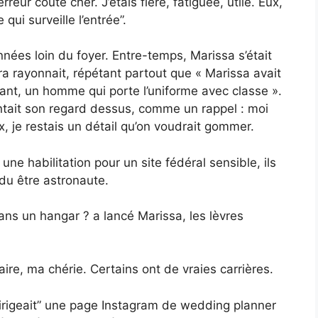
rreur coûte cher. J’étais fière, fatiguée, utile. Eux,
 qui surveille l’entrée”.
nées loin du foyer. Entre-temps, Marissa s’était
rayonnait, répétant partout que « Marissa avait
ant, un homme qui porte l’uniforme avec classe ».
lantait son regard dessus, comme un rappel : moi
, je restais un détail qu’on voudrait gommer.
ne habilitation pour un site fédéral sensible, ils
ndu être astronaute.
s un hangar ? a lancé Marissa, les lèvres
ire, ma chérie. Certains ont de vraies carrières.
“dirigeait” une page Instagram de wedding planner