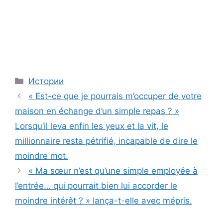
Categories
Истории
« Est-ce que je pourrais m’occuper de votre
maison en échange d’un simple repas ? »
Lorsqu’il leva enfin les yeux et la vit, le
millionnaire resta pétrifié, incapable de dire le
moindre mot.
« Ma sœur n’est qu’une simple employée à
l’entrée… qui pourrait bien lui accorder le
moindre intérêt ? » lança-t-elle avec mépris.