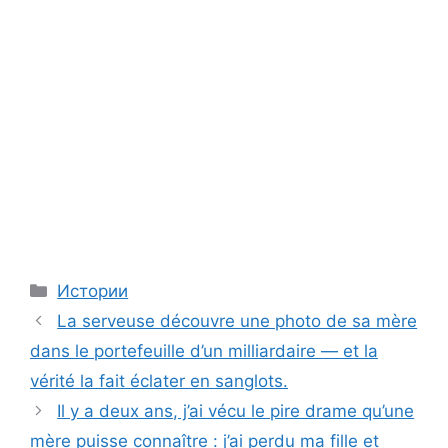
Categories
Истории
La serveuse découvre une photo de sa mère
dans le portefeuille d’un milliardaire — et la
vérité la fait éclater en sanglots.
Il y a deux ans, j’ai vécu le pire drame qu’une
mère puisse connaître : j’ai perdu ma fille et