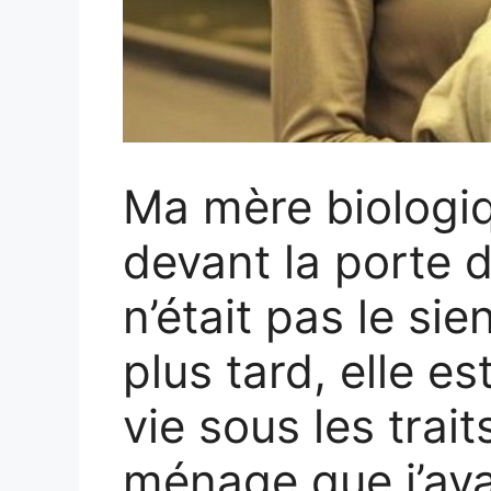
Ma mère biologi
devant la porte 
n’était pas le si
plus tard, elle e
vie sous les trai
ménage que j’ava