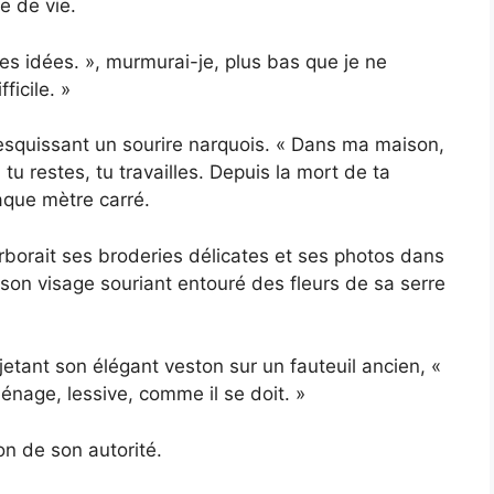
e de vie.
s idées. », murmurai-je, plus bas que je ne
ficile. »
 esquissant un sourire narquois. « Dans ma maison,
 tu restes, tu travailles. Depuis la mort de ta
aque mètre carré.
 arborait ses broderies délicates et ses photos dans
on visage souriant entouré des fleurs de sa serre
n jetant son élégant veston sur un fauteuil ancien, «
nage, lessive, comme il se doit. »
ion de son autorité.