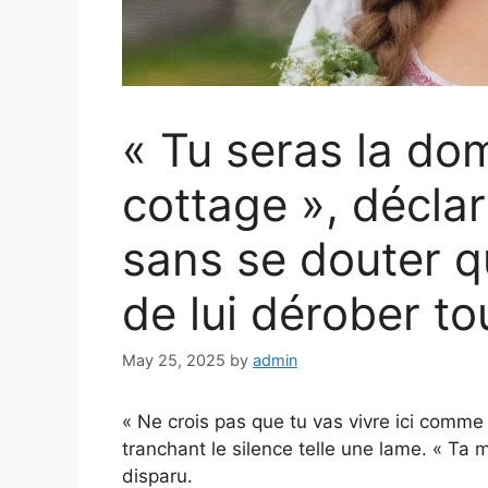
« Tu seras la d
cottage », décla
sans se douter qu
de lui dérober to
May 25, 2025
by
admin
« Ne crois pas que tu vas vivre ici comme
tranchant le silence telle une lame. « Ta m
disparu.