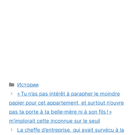
Categories
Истории
« Tu n’as pas intérêt à parapher le moindre
papier pour cet appartement, et surtout n’ouvre
pas ta porte à ta belle‑mère ni à son fils ! »
m’implorait cette inconnue sur le seuil
La cheffe d’entreprise, qui avait survécu à la