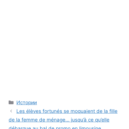
Categories
Истории
Les élèves fortunés se moquaient de la fille
de la femme de ménage… jusqu’à ce qu’elle
débarque au bal de promo en limousine,