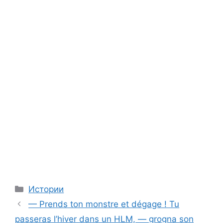
Categories
Истории
— Prends ton monstre et dégage ! Tu
passeras l’hiver dans un HLM, — grogna son