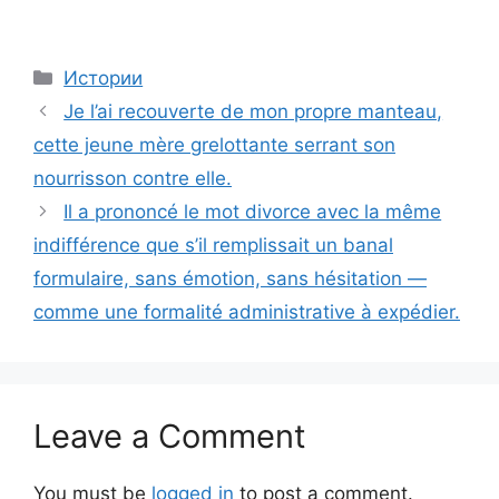
Categories
Истории
Je l’ai recouverte de mon propre manteau,
cette jeune mère grelottante serrant son
nourrisson contre elle.
Il a prononcé le mot divorce avec la même
indifférence que s’il remplissait un banal
formulaire, sans émotion, sans hésitation —
comme une formalité administrative à expédier.
Leave a Comment
You must be
logged in
to post a comment.