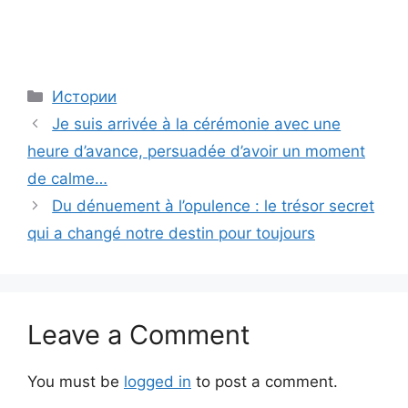
Categories
Истории
Je suis arrivée à la cérémonie avec une
heure d’avance, persuadée d’avoir un moment
de calme…
Du dénuement à l’opulence : le trésor secret
qui a changé notre destin pour toujours
Leave a Comment
You must be
logged in
to post a comment.