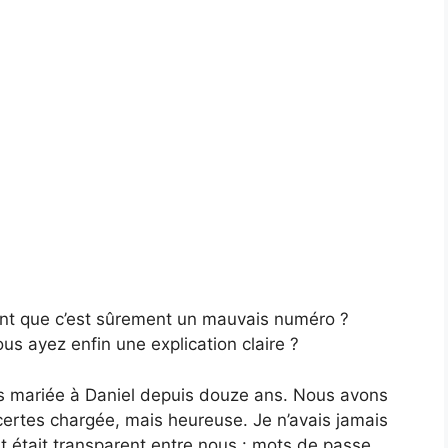
ant que c’est sûrement un mauvais numéro ?
ous ayez enfin une explication claire ?
suis mariée à Daniel depuis douze ans. Nous avons
 certes chargée, mais heureuse. Je n’avais jamais
t était transparent entre nous : mots de passe,