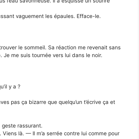
us l’eau savonneuse. Il a esquissé un sourire
aussant vaguement les épaules. Efface-le.
à trouver le sommeil. Sa réaction me revenait sans
 Je me suis tournée vers lui dans le noir.
il y a ?
es pas ça bizarre que quelqu’un t’écrive ça et
n geste rassurant.
e. Viens là. — Il m’a serrée contre lui comme pour