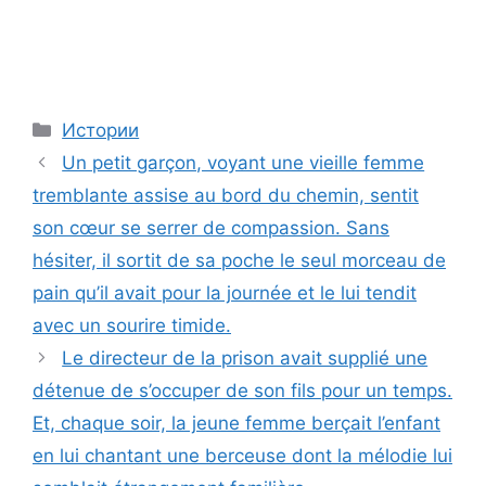
Categories
Истории
Un petit garçon, voyant une vieille femme
tremblante assise au bord du chemin, sentit
son cœur se serrer de compassion. Sans
hésiter, il sortit de sa poche le seul morceau de
pain qu’il avait pour la journée et le lui tendit
avec un sourire timide.
Le directeur de la prison avait supplié une
détenue de s’occuper de son fils pour un temps.
Et, chaque soir, la jeune femme berçait l’enfant
en lui chantant une berceuse dont la mélodie lui