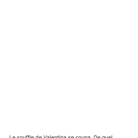
Le souffle de Valentina se coupa. De quel