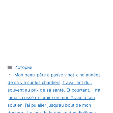
Categories
Истории
Mon beau-père a passé vingt-cinq années
de sa vie sur les chantiers, travaillant dur,
souvent au prix de sa santé. Et pourtant, il n’a
jamais cessé de croire en moi. Grâce à son
soutien, j’ai pu aller jusqu’au bout de mon
doctorat. Le jour de la remise des diplômes,