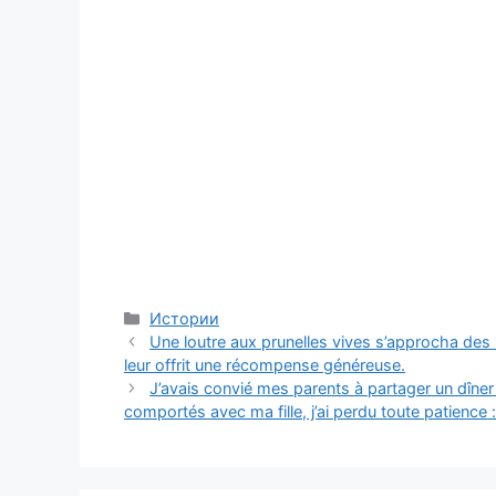
Categories
Истории
Une loutre aux prunelles vives s’approcha des 
leur offrit une récompense généreuse.
J’avais convié mes parents à partager un dîner
comportés avec ma fille, j’ai perdu toute patience