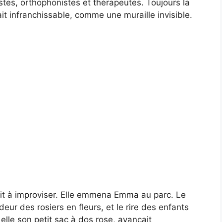
listes, orthophonistes et thérapeutes. Toujours la
 infranchissable, comme une muraille invisible.
rit à improviser. Elle emmena Emma au parc. Le
l’odeur des rosiers en fleurs, et le rire des enfants
elle son petit sac à dos rose, avançait