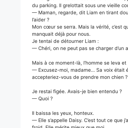
du parking. Il grelottait sous une vieille c
— Maman, regarde, dit Liam en tirant do
l’aider ?
Mon cœur se serra. Mais la vérité, c’est 
manquait déjà pour nous.
Je tentai de détourner Liam :
— Chéri, on ne peut pas se charger d’un
Mais à ce moment-là, l’homme se leva et 
— Excusez-moi, madame… Sa voix était ér
accepteriez-vous de prendre mon chien ?
Je restai figée. Avais-je bien entendu ?
— Quoi ?
Il baissa les yeux, honteux.
— Elle s’appelle Daisy. C’est tout ce que j’
froid. Elle mérite mieux que moi.