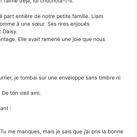
t’aime déjà, lui chuchota-t-il.
à part entière de notre petite famille. Liam
ait comme à une sœur. Ses rires enjoués
 Daisy.
antage. Elle avait ramené une joie que nous
ourrier, je tombai sur une enveloppe sans timbre ni
De ton vieil ami.
ant :
Tu me manques, mais je sais que j’ai pris la bonne