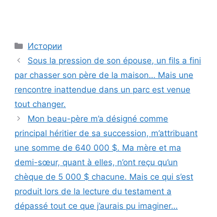
Categories
Истории
Sous la pression de son épouse, un fils a fini
par chasser son père de la maison… Mais une
rencontre inattendue dans un parc est venue
tout changer.
Mon beau-père m’a désigné comme
principal héritier de sa succession, m’attribuant
une somme de 640 000 $. Ma mère et ma
demi-sœur, quant à elles, n’ont reçu qu’un
chèque de 5 000 $ chacune. Mais ce qui s’est
produit lors de la lecture du testament a
dépassé tout ce que j’aurais pu imaginer…