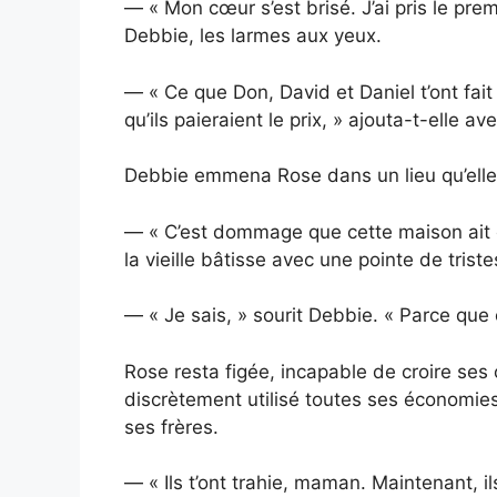
— « Mon cœur s’est brisé. J’ai pris le prem
Debbie, les larmes aux yeux.
— « Ce que Don, David et Daniel t’ont fait
qu’ils paieraient le prix, » ajouta-t-elle a
Debbie emmena Rose dans un lieu qu’elle q
— « C’est dommage que cette maison ait é
la vieille bâtisse avec une pointe de triste
— « Je sais, » sourit Debbie. « Parce que c
Rose resta figée, incapable de croire ses o
discrètement utilisé toutes ses économies
ses frères.
— « Ils t’ont trahie, maman. Maintenant, i