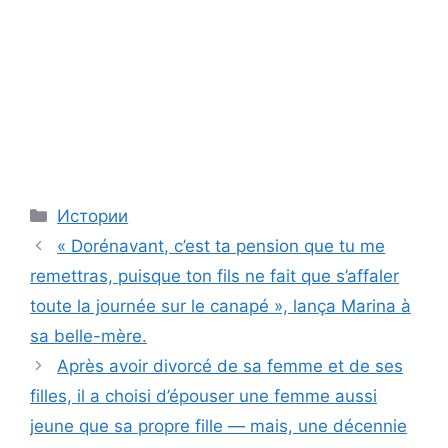
Categories
Истории
« Dorénavant, c’est ta pension que tu me
remettras, puisque ton fils ne fait que s’affaler
toute la journée sur le canapé », lança Marina à
sa belle-mère.
Après avoir divorcé de sa femme et de ses
filles, il a choisi d’épouser une femme aussi
jeune que sa propre fille — mais, une décennie