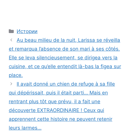
Categories
Истории
Au beau milieu de la nuit, Larissa se réveilla
et remarqua l’absence de son mari à ses côtés.
Elle se leva silencieusement, se dirigea vers la
cuisine, et ce qu’elle entendit là-bas la figea sur
place.
Il avait donné un chien de refuge à sa fille
qui dépérissait, puis il était parti… Mais en
rentrant plus tôt que prévu, il a fait une
découverte EXTRAORDINAIRE ! Ceux qui
apprennent cette histoire ne peuvent retenir
leurs larmes…