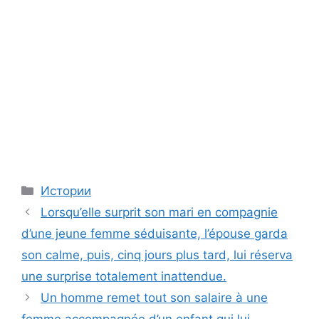
Categories
Истории
Lorsqu’elle surprit son mari en compagnie
d’une jeune femme séduisante, l’épouse garda
son calme, puis, cinq jours plus tard, lui réserva
une surprise totalement inattendue.
Un homme remet tout son salaire à une