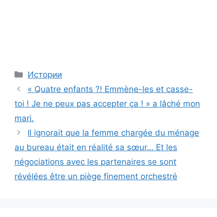
Categories
Истории
« Quatre enfants ?! Emmène-les et casse-
toi ! Je ne peux pas accepter ça ! » a lâché mon
mari.
Il ignorait que la femme chargée du ménage
au bureau était en réalité sa sœur… Et les
négociations avec les partenaires se sont
révélées être un piège finement orchestré