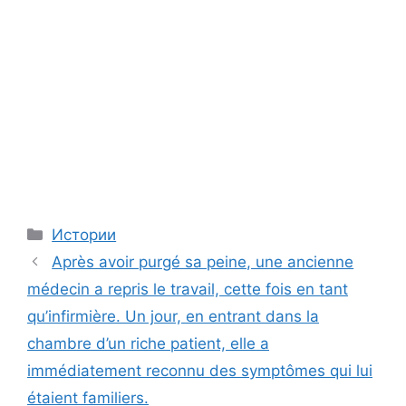
Categories
Истории
Après avoir purgé sa peine, une ancienne
médecin a repris le travail, cette fois en tant
qu’infirmière. Un jour, en entrant dans la
chambre d’un riche patient, elle a
immédiatement reconnu des symptômes qui lui
étaient familiers.