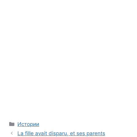
Categories
Истории
La fille avait disparu, et ses parents