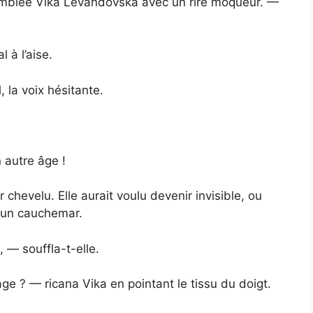
d’emblée Vika Levandovska avec un rire moqueur. —
 à l’aise.
 la voix hésitante.
 autre âge !
r chevelu. Elle aurait voulu devenir invisible, ou
 un cauchemar.
, — souffla-t-elle.
age ? — ricana Vika en pointant le tissu du doigt.