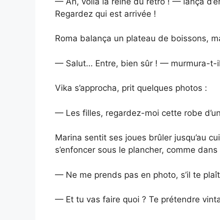
— Ah, voilà la reine du rétro ! — lança 
Regardez qui est arrivée !
Roma balança un plateau de boissons, mal
— Salut… Entre, bien sûr ! — murmura-t-il,
Vika s’approcha, prit quelques photos :
— Les filles, regardez-moi cette robe d’un
Marina sentit ses joues brûler jusqu’au cui
s’enfoncer sous le plancher, comme dans
— Ne me prends pas en photo, s’il te plaît
— Et tu vas faire quoi ? Te prétendre vint