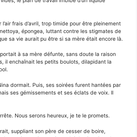
vides, le plan de travail imbibé d’un liquide
r l’air frais d’avril, trop timide pour être pleinement
 nettoya, épongea, luttant contre les stigmates de
que sa vie aurait pu être si sa mère était encore là.
portait à sa mère défunte, sans doute la raison
il enchaînait les petits boulots, dilapidant la
ool.
Nina dormait. Puis, ses soirées furent hantées par
rmais ses gémissements et ses éclats de voix. Il
rrête. Nous serons heureux, je te le promets.
rait, suppliant son père de cesser de boire,