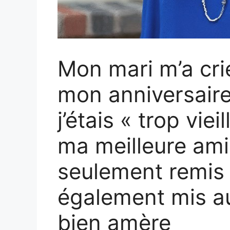
Mon mari m’a cri
mon anniversaire
j’étais « trop viei
ma meilleure ami
seulement remis à
également mis au
bien amère