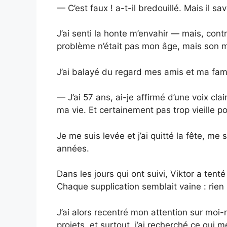
— C’est faux ! a-t-il bredouillé. Mais il sav
J’ai senti la honte m’envahir — mais, cont
problème n’était pas mon âge, mais son m
J’ai balayé du regard mes amis et ma fam
— J’ai 57 ans, ai-je affirmé d’une voix clai
ma vie. Et certainement pas trop vieille p
Je me suis levée et j’ai quitté la fête, me
années.
Dans les jours qui ont suivi, Viktor a tent
Chaque supplication semblait vaine : rien n
J’ai alors recentré mon attention sur moi-
projets, et surtout, j’ai recherché ce qui