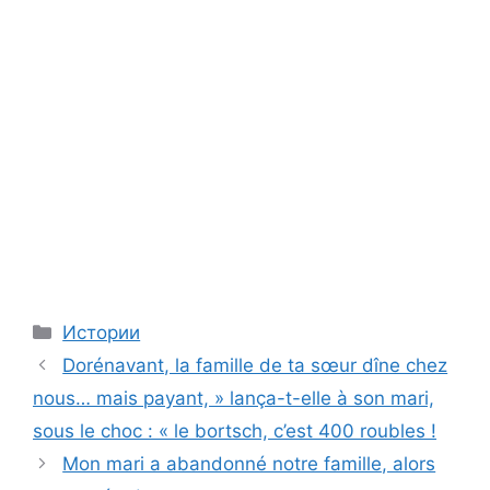
Categories
Истории
Dorénavant, la famille de ta sœur dîne chez
nous… mais payant, » lança-t-elle à son mari,
sous le choc : « le bortsch, c’est 400 roubles !
Mon mari a abandonné notre famille, alors