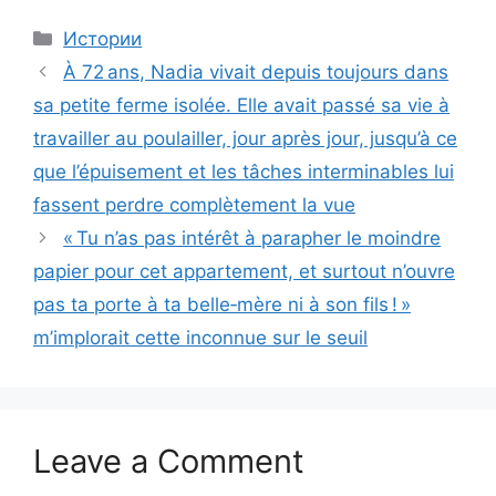
Categories
Истории
À 72 ans, Nadia vivait depuis toujours dans
sa petite ferme isolée. Elle avait passé sa vie à
travailler au poulailler, jour après jour, jusqu’à ce
que l’épuisement et les tâches interminables lui
fassent perdre complètement la vue
« Tu n’as pas intérêt à parapher le moindre
papier pour cet appartement, et surtout n’ouvre
pas ta porte à ta belle‑mère ni à son fils ! »
m’implorait cette inconnue sur le seuil
Leave a Comment