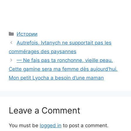
Categories
Истории
Autrefois, Ivtanych ne supportait pas les
commérages des paysannes
— Ne fais pas ta ronchonne, vieille peau.
Cette gamine sera ma femme dès aujourd’hui.
Mon petit Lyocha a besoin d’une maman
Leave a Comment
You must be
logged in
to post a comment.