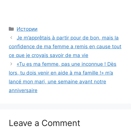
Categories
Истории
Je m’apprêtais à partir pour de bon, mais la
confidence de ma femme a remis en cause tout
ce que je croyais savoir de ma vie
«Tu es ma femme, pas une inconnue ! Dès
lors, tu dois venir en aide à ma famille !» m’a
lancé mon mari, une semaine avant notre
anniversaire
Leave a Comment