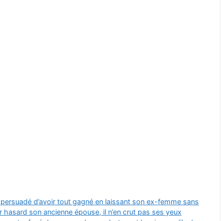
s, persuadé d’avoir tout gagné en laissant son ex-femme sans
par hasard son ancienne épouse, il n’en crut pas ses yeux