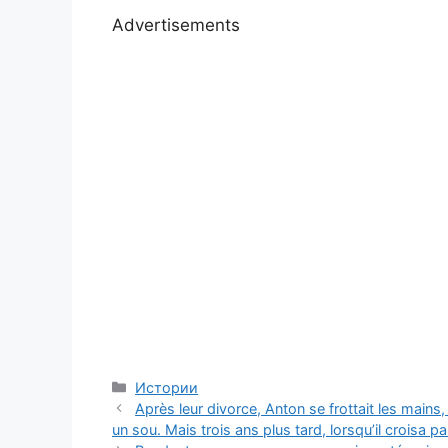
Advertisements
Categories
Истории
Après leur divorce, Anton se frottait les main
un sou. Mais trois ans plus tard, lorsqu’il croisa 