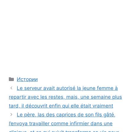
Categories
Истории
Le serveur avait autorisé la jeune femme à
repartir avec les restes, mais, une semaine plus
tard, il découvrit enfin qui elle était vraiment
Le père, las des caprices de son fils gâté,
l’envoya travailler comme infirmier dans une