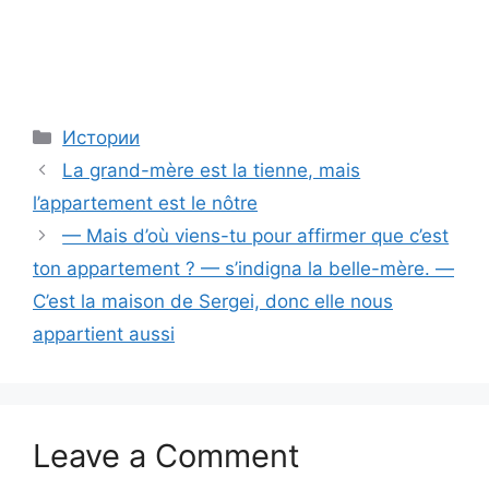
Categories
Истории
La grand-mère est la tienne, mais
l’appartement est le nôtre
— Mais d’où viens-tu pour affirmer que c’est
ton appartement ? — s’indigna la belle-mère. —
C’est la maison de Sergei, donc elle nous
appartient aussi
Leave a Comment