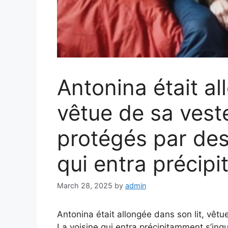
Antonina était al
vêtue de sa veste
protégés par des
qui entra précip
March 28, 2025
by
admin
Antonina était allongée dans son lit, vêtu
La voisine qui entra précipitamment s’inqu