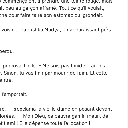
aises commençaient à prendre une teinte rouge, mais
it peu au garçon affamé. Tout ce qu’il voulait,
he pour faire taire son estomac qui grondait.
 voisine, babushka Nadya, en apparaissant près
 perdu.
 proposa-t-elle. – Ne sois pas timide. J’ai des
 Sinon, tu vas finir par mourir de faim. Et cette
ventre.
 l’emportait.
re, — s’exclama la vieille dame en posant devant
 dorées. — Mon Dieu, ce pauvre gamin meurt de
etit ami ! Elle dépense toute l’allocation !