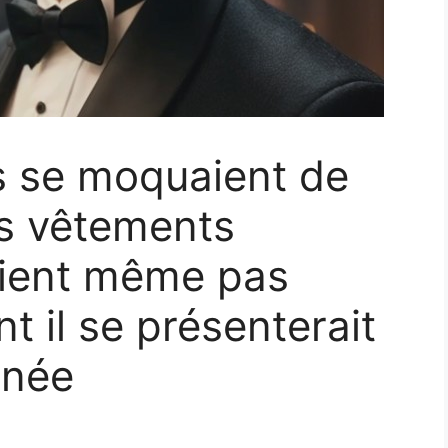
s se moquaient de
es vêtements
saient même pas
 il se présenterait
nnée