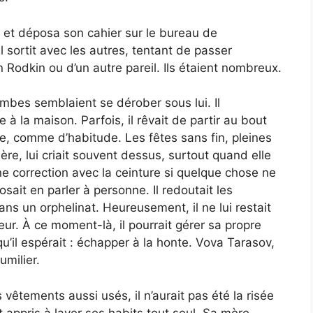
 et déposa son cahier sur le bureau de
il sortit avec les autres, tentant de passer
un Rodkin ou d’un autre pareil. Ils étaient nombreux.
jambes semblaient se dérober sous lui. Il
 la maison. Parfois, il rêvait de partir au bout
e, comme d’habitude. Les fêtes sans fin, pleines
re, lui criait souvent dessus, surtout quand elle
une correction avec la ceinture si quelque chose ne
’osait en parler à personne. Il redoutait les
dans un orphelinat. Heureusement, il ne lui restait
r. À ce moment-là, il pourrait gérer sa propre
e qu’il espérait : échapper à la honte. Vova Tarasov,
umilier.
s vêtements aussi usés, il n’aurait pas été la risée
appris à laver ses habits tout seul. Sa mère