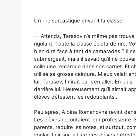
Un rire sarcastique envahit la classe.
— Attends, Tarasov n’a même pas trouvé 
rigolant. Toute la classe éclata de rire. V
bien dire face à tant de camarades ? Il se s
submergeait, mais il savait qu’il ne pouv
collé une remarque dans son carnet. Et ch
utilisé sa grosse ceinture. Mieux valait en
lui, Tarasov, finirait par s’en aller. En plu
derrière lui. Heureusement qu’il aimait app
élèves détestent les redoublants…
Peu après, Albina Romanovna revint dans l
Les élèves redoutaient leur professeure. El
parents, réduire les notes, et surtout, c
voulait finir sur la liste des élèves détesté