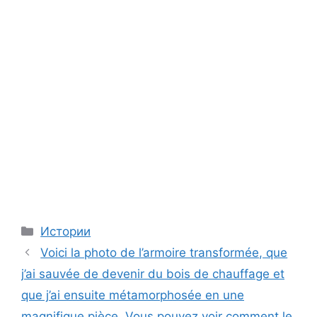
Categories
Истории
Voici la photo de l’armoire transformée, que
j’ai sauvée de devenir du bois de chauffage et
que j’ai ensuite métamorphosée en une
magnifique pièce. Vous pouvez voir comment le