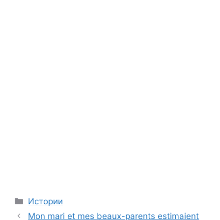
Categories
Истории
Mon mari et mes beaux-parents estimaient