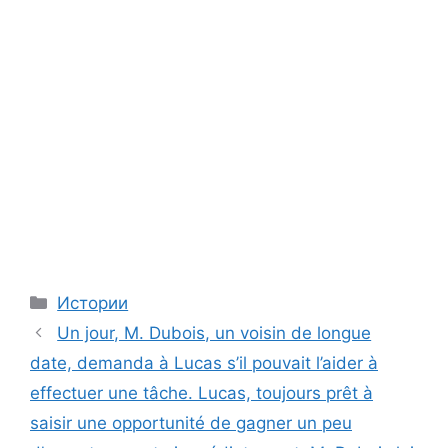
Categories
Истории
Un jour, M. Dubois, un voisin de longue
date, demanda à Lucas s’il pouvait l’aider à
effectuer une tâche. Lucas, toujours prêt à
saisir une opportunité de gagner un peu