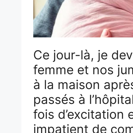
Ce jour-là, je d
femme et nos j
à la maison après
passés à l’hôpital
fois d’excitation
impatient de co