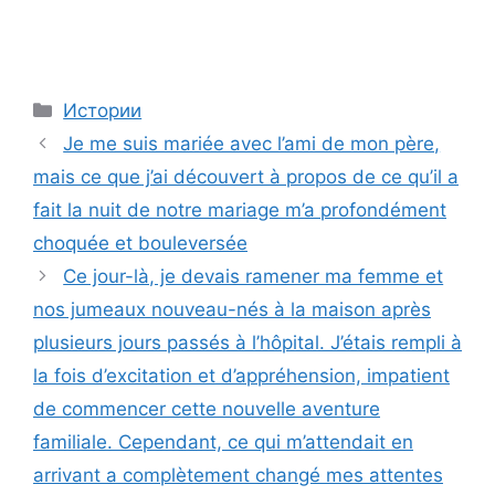
Categories
Истории
Je me suis mariée avec l’ami de mon père,
mais ce que j’ai découvert à propos de ce qu’il a
fait la nuit de notre mariage m’a profondément
choquée et bouleversée
Ce jour-là, je devais ramener ma femme et
nos jumeaux nouveau-nés à la maison après
plusieurs jours passés à l’hôpital. J’étais rempli à
la fois d’excitation et d’appréhension, impatient
de commencer cette nouvelle aventure
familiale. Cependant, ce qui m’attendait en
arrivant a complètement changé mes attentes