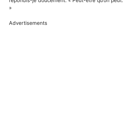
répondis-je doucement. « Peut-être qu’on peut.
»
Advertisements