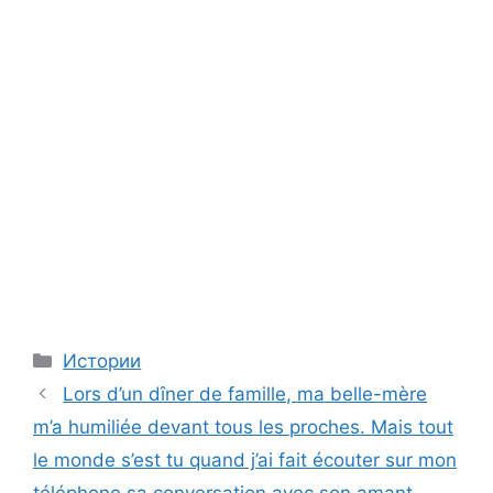
Categories
Истории
Lors d’un dîner de famille, ma belle-mère
m’a humiliée devant tous les proches. Mais tout
le monde s’est tu quand j’ai fait écouter sur mon
téléphone sa conversation avec son amant…