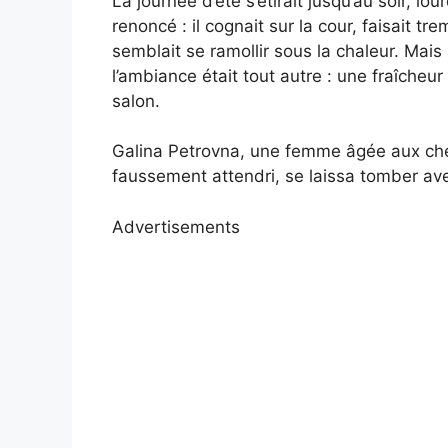
La journée d’été s’étirait jusqu’au soir, lo
renoncé : il cognait sur la cour, faisait tre
semblait se ramollir sous la chaleur. Mais
l’ambiance était tout autre : une fraîcheu
salon.
Galina Petrovna, une femme âgée aux che
faussement attendri, se laissa tomber ave
Advertisements