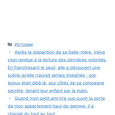
Categories
Истории
Après la disparition de sa belle-mère, Valya
s’est rendue à la lecture des dernières volontés.
En franchissant le seuil, elle a découvert une
scène qu’elle n’aurait jamais imaginée : son
époux était déjà là, aux côtés de sa compagne
secrète, tenant leur enfant par la main.
Quand mon petit ami m’a vue ouvrir la porte
de mon appartement haut de gamme, il a
changé du tout au tout.