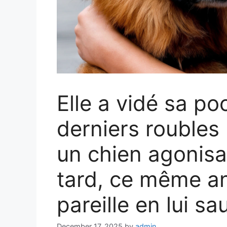
Elle a vidé sa po
derniers roubles 
un chien agonisa
tard, ce même ani
pareille en lui sa
December 17, 2025
by
admin