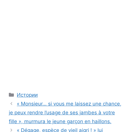
Categories
Истории
« Monsieur… si vous me laissez une chance,
je peux rendre l’usage de ses jambes à votre
fille », murmura le jeune garçon en haillons.
« Dégage, espèce de vieil aigri ! » lui