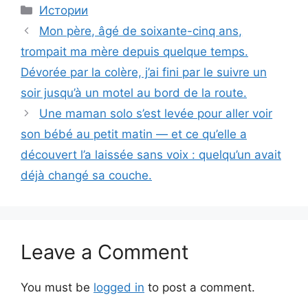
Categories
Истории
Mon père, âgé de soixante-cinq ans,
trompait ma mère depuis quelque temps.
Dévorée par la colère, j’ai fini par le suivre un
soir jusqu’à un motel au bord de la route.
Une maman solo s’est levée pour aller voir
son bébé au petit matin — et ce qu’elle a
découvert l’a laissée sans voix : quelqu’un avait
déjà changé sa couche.
Leave a Comment
You must be
logged in
to post a comment.